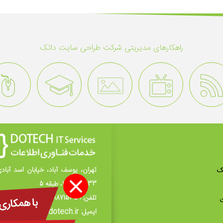
راهکار‌های مدیریتی شرکت طراحی سایت داتک
تهران، یوسف آباد، خیابان اسد آباد
ک
33، پلاک 29، طبقه 5
تلفن:
88715359-021
ت
ایمیل: info [@] dotech.ir