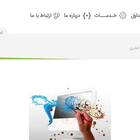
داول
خـدمـــات
درباره ما
ارتباط با ما
مدرن