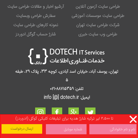
طراحی سایت آزمون آنلاین
آرشیو اخبار و مقالات طراحی سایت
طراحی سایت موسسات آموزشی
سفارش طراحی وبسایت
شرکت طراحی سایت تهران
نمونه کارهای طراحی سایت
طراحی وب سایت خبری
شارژ حساب گوگل ادوردز
تهران، یوسف آباد، خیابان اسد آبادی، کوچه 33، پلاک 29، طبقه
5
تلفن:
88715359-021
ایمیل: info [@] dotech.ir
تا 2،500 لیر ترکیه شارژ هدیه برای تبلیغات کلیکی گوگل (ادوردز)
تمامی حقوق برای
شرکت طراحی سایت
داتک (دنیای ایده‌های تابان فناوری) محفوظ است. طراحی و
پیاده سازی توسط خودمان!