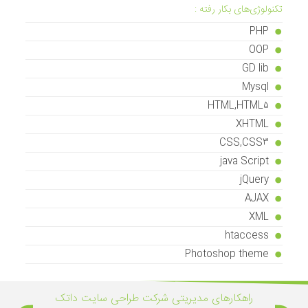
تکنولوژی‌های بکار رفته :
PHP
OOP
GD lib
Mysql
HTML,HTML5
XHTML
CSS,CSS3
java Script
jQuery
AJAX
XML
htaccess
Photoshop theme
راهکار‌های مدیریتی شرکت طراحی سایت داتک