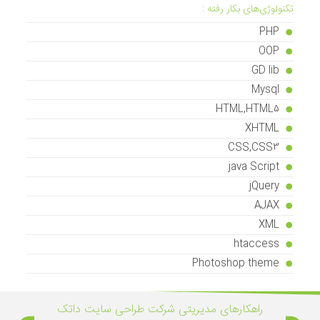
تکنولوژی‌های بکار رفته :
PHP
OOP
GD lib
Mysql
HTML,HTML5
XHTML
CSS,CSS3
java Script
jQuery
AJAX
XML
htaccess
Photoshop theme
راهکار‌های مدیریتی شرکت طراحی سایت داتک