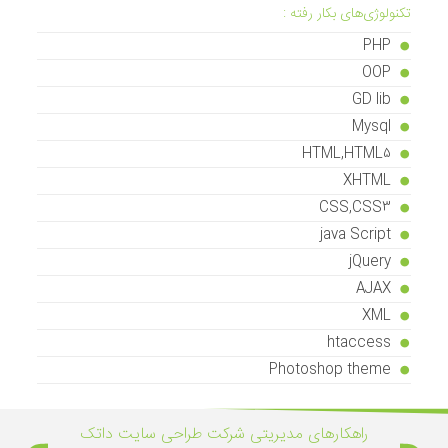
تکنولوژی‌های بکار رفته :
PHP
OOP
GD lib
Mysql
HTML,HTML5
XHTML
CSS,CSS3
java Script
jQuery
AJAX
XML
htaccess
Photoshop theme
راهکار‌های مدیریتی شرکت طراحی سایت داتک