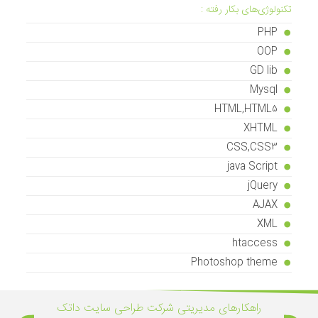
تکنولوژی‌های بکار رفته :
PHP
OOP
GD lib
Mysql
HTML,HTML5
XHTML
CSS,CSS3
java Script
jQuery
AJAX
XML
htaccess
Photoshop theme
راهکار‌های مدیریتی شرکت طراحی سایت داتک