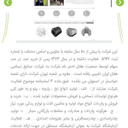
این شرکت با بیش از 50 سال سابقه با عناوین و اسامی مختلف با شماره
ثبت 5942 فعالیت داشته و در سال 1373 پس از خرید صد در صد
سهام توسط جمعیت هلال احمر نام شرکت به شرکت صنایع نساجی
هلال ایران تغیییر یافته است . علاوه بر شعبه تهران شرکت دارای شعبه
خوانسار در اصفهان می باشد0 طبق ماده 3 اساسنامه موضوع فعالیت
شرکت عبارتند از : الف : تولید انواع نخ ، پارچه ، پتو و به طور کلی
هرنوع تولیدات نساجی و فروش محصولات تولید شده . ب : خرید و
فروش و واردات انواع مواد اولیه و ماشین آلات و لوازم یدکی مورد نیاز
. ج : هرگونه واردات و صادرات و معاملات بازرگانی مجاز . د: تولید
چادرامدادی ، چادرمسافرتی و سایر ملزومات امدادی . هـ : فعالیت
آزمایشگاه شرکت به عنوان آزمایشگاه مستقل در جهت ارائه خدمات