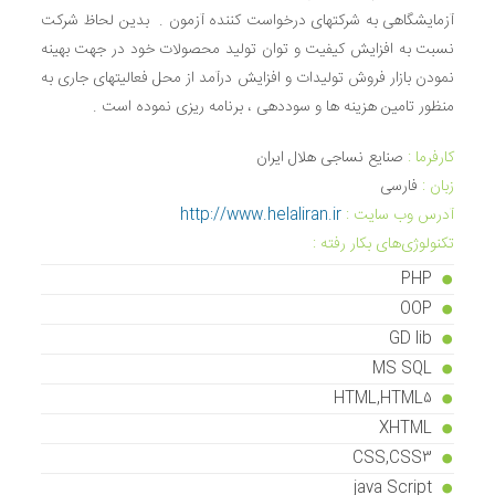
آزمایشگاهی به شرکتهای درخواست کننده آزمون . بدین لحاظ شرکت
نسبت به افزایش کیفیت و توان تولید محصولات خود در جهت بهینه
نمودن بازار فروش تولیدات و افزایش درآمد از محل فعالیتهای جاری به
منظور تامین هزینه ها و سوددهی ، برنامه ریزی نموده است .
کارفرما :
صنایع نساجی هلال ایران
زبان‌ :
فارسی
آدرس وب سایت :
http://www.helaliran.ir
تکنولوژی‌های بکار رفته :
PHP
OOP
GD lib
MS SQL
HTML,HTML5
XHTML
CSS,CSS3
java Script